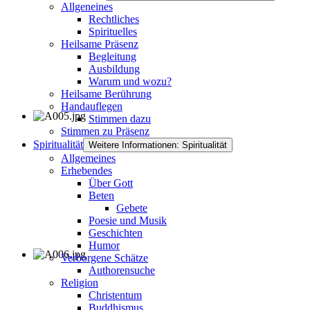
Allgeneines
Rechtliches
Spirituelles
Heilsame Präsenz
Begleitung
Ausbildung
Warum und wozu?
Heilsame Berührung
Handauflegen
Stimmen dazu
Stimmen zu Präsenz
Spiritualität
Weitere Informationen: Spiritualität
Allgemeines
Erhebendes
Über Gott
Beten
Gebete
Poesie und Musik
Geschichten
Humor
Verborgene Schätze
Authorensuche
Religion
Christentum
Buddhismus