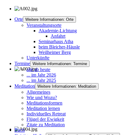
Orte
Weitere Informationen: Orte
Veranstaltungsorte
Akademie-Lichtung
Anfahrt
Seminarhaus Atha
beim Bleicher-Häusle
Weilheimer Berg
Unterkünfte
Termine
Weitere Informationen: Termine
alle ab heute
... im Jahr 2026
... im Jahr 2025
Meditation
Weitere Informationen: Meditation
Allgemeines
Wie und Wozu?
Meditationsformen
Meditation lernen
Individuelles Retreat
Flügel der Ewigkeit
Zitate zu Meditation
Buch