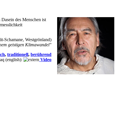
m Dasein des Menschen ist
rmesslichkeit
it-Schamane, Westgrönland)
inem geistigen Klimawandel"
ich
,
traditionell
,
berührend
q (english):
V
ideo