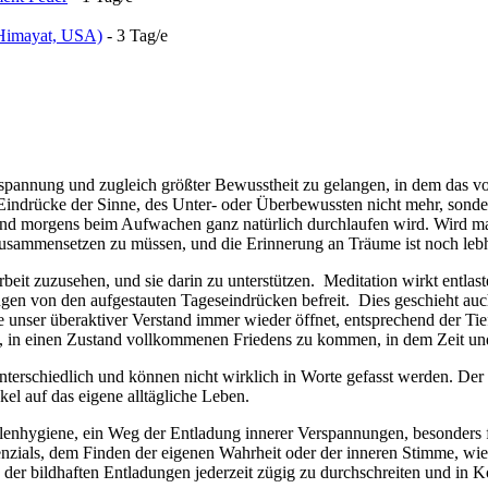
t Himayat, USA)
- 3 Tag/e
 Entspannung und zugleich größter Bewusstheit zu gelangen, in dem das v
n Eindrücke der Sinne, des Unter- oder Überbewussten nicht mehr, sonde
d morgens beim Aufwachen ganz natürlich durchlaufen wird. Wird man
 zusammensetzen zu müssen, und die Erinnerung an Träume ist noch leb
rbeit zuzusehen, und sie darin zu unterstützen. Meditation wirkt entla
en von den aufgestauten Tageseindrücken befreit. Dies geschieht auc
unser überaktiver Verstand immer wieder öffnet, entsprechend der Tie
ich, in einen Zustand vollkommenen Friedens zu kommen, in dem Zeit 
nterschiedlich und können nicht wirklich in Worte gefasst werden. Der 
kel auf das eigene alltägliche Leben.
eelenhygiene, ein Weg der Entladung innerer Verspannungen, besonders
tenzials, dem Finden der eigenen Wahrheit oder der inneren Stimme, wi
ne der bildhaften Entladungen jederzeit zügig zu durchschreiten und i