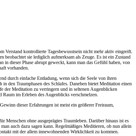
om Verstand kontrollierte Tagesbewusstsein nicht mehr aktiv eingreift.
rn beobachtet sie lediglich aufmerksam als Zeuge. Es ist ein Zustand
 in dieser Phase abrupt geweckt, kann man das Gefühl haben, von
haft vorhanden.
stend durch einfache Entladung, wenn sich die Seele von ihren
h in den Traumphasen des Schlafes. Daneben bietet Meditation einen
fe der Meditation zu verringern und in seltenen Augenblicken
und Raum im Erleben des Augenblicks verschmelzen.
Gewinn dieser Erfahrungen ist meist ein größerer Freiraum,
 für Menschen ohne ausgeprägtes Traumleben. Darüber hinaus ist es
e man auch dazu sagen kann. Regelmäßiges Meditieren, ob nun allein
n Kontakt mit der allem innewohnenden Wirklichkeit zu kommen.