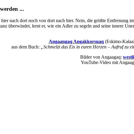
werden ...
ier nach dort noch von dort nach hier. Nein, die größte Entfernung i
nz überwindet, lernt er, wie ein Adler zu segeln und seine innere Une
Angaangaq Angakkorsuaq
(Eskimo-Kalaal
aus dem Buch:
„Schmelzt das Eis in euren Herzen – Aufruf zu e
Bilder von Angaagaq:
westl
YouTube-Video mit Angaaga