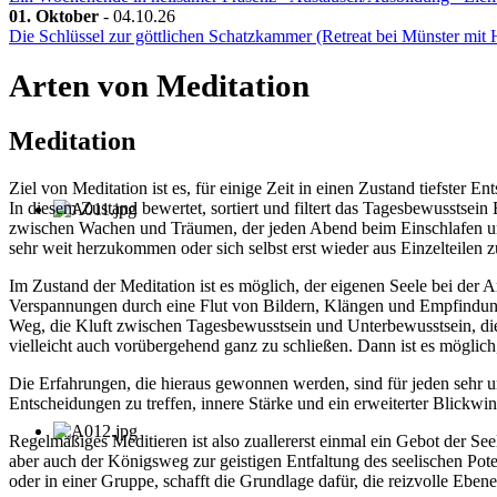
01. Oktober
-
04.10.26
Die Schlüssel zur göttlichen Schatzkammer (Retreat bei Münster mi
Arten von Meditation
Meditation
Ziel von Meditation ist es, für einige Zeit in einen Zustand tiefster
In diesem Zustand bewertet, sortiert und filtert das Tagesbewusstsei
zwischen Wachen und Träumen, der jeden Abend beim Einschlafen un
sehr weit herzukommen oder sich selbst erst wieder aus Einzelteilen
Im Zustand der Meditation ist es möglich, der eigenen Seele bei der A
Verspannungen durch eine Flut von Bildern, Klängen und Empfindung
Weg, die Kluft zwischen Tagesbewusstsein und Unterbewusstsein, die 
vielleicht auch vorübergehend ganz zu schließen. Dann ist es mögl
Die Erfahrungen, die hieraus gewonnen werden, sind für jeden sehr u
Entscheidungen zu treffen, innere Stärke und ein erweiterter Blickwin
Regelmäßiges Meditieren ist also zuallererst einmal ein Gebot der S
aber auch der Königsweg zur geistigen Entfaltung des seelischen Po
oder in einer Gruppe, schafft die Grundlage dafür, die reizvolle Ebe