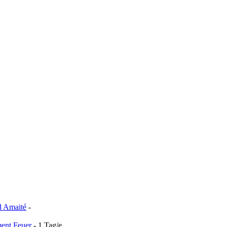
d Amaité
-
ment Feuer
- 1 Tag/e