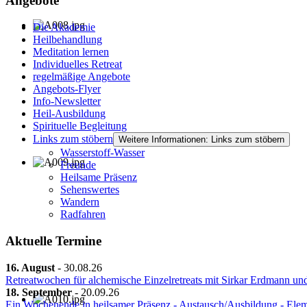
Angebote
Die Akademie
Heilbehandlung
Meditation lernen
Individuelles Retreat
regelmäßige Angebote
Angebots-Flyer
Info-Newsletter
Heil-Ausbildung
Spirituelle Begleitung
Links zum stöbern
Weitere Informationen: Links zum stöbern
Wasserstoff-Wasser
Freunde
Heilsame Präsenz
Sehenswertes
Wandern
Radfahren
Aktuelle Termine
16. August
-
30.08.26
Retreatwochen für alchemische Einzelretreats mit Sirkar Erdmann un
18. September
-
20.09.26
Ein Wochenende in heilsamer Präsenz - Austausch/Ausbildung - Ele