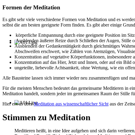
Formen der Meditation
Es gibt sehr viele verschiedene Formen von Meditation und es werden
selbst die am besten geeignete Form finden. Es gibt aber einige Gru
körperliche Entspannung durch eine geeignete Position im Sit
Ausblenden äußerer Reize durch Schließen der Augen, Stille 
Ausblenden der Gedankentätigkeit durch gleichmütiges Wahrne
Abschweifen erschwert, wie Zählen von Atemzügen, Visualisier
Konzentration auf vegetative Körperfunktionen, insbesondere 
Konzentration auf das Hier, Jetzt und Innen, oder auf ein Bild
ungeteilte, liebevolle Achtsamkeit, ohne Wertung, wie ein offen
Alle Bausteine lassen sich immer wieder neu zusammenfügen und man
Für die meisten Menschen bedeutet das gemeinsame Meditieren in einer
Meditation handelt, sondern jeder im gemeinsamen Raum der Stille für 
Hier etwas über
Meditation aus wissenschaftlicher Sicht
aus der Zeits
Stimmen zu Meditation
Meditieren heißt, in eine Idee aufgehen und sich darin verlier