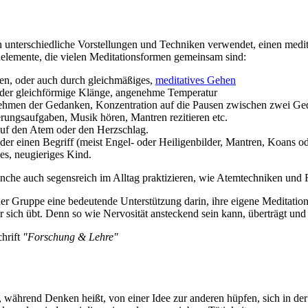
 unterschiedliche Vorstellungen und Techniken verwendet, einen medita
ndelemente, die vielen Meditationsformen gemeinsam sind:
zen, oder auch durch gleichmäßiges,
meditatives Gehen
oder gleichförmige Klänge, angenehme Temperatur
hmen der Gedanken, Konzentration auf die Pausen zwischen zwei Geda
ungsaufgaben, Musik hören, Mantren rezitieren etc.
auf den Atem oder den Herzschlag.
 oder einen Begriff (meist Engel- oder Heiligenbilder, Mantren, Koans
es, neugieriges Kind.
che auch segensreich im Alltag praktizieren, wie Atemtechniken und 
 Gruppe eine bedeutende Unterstützung darin, ihre eigene Meditation z
sich übt. Denn so wie Nervosität ansteckend sein kann, überträgt und v
chrift
"Forschung & Lehre"
en, während Denken heißt, von einer Idee zur anderen hüpfen, sich in de