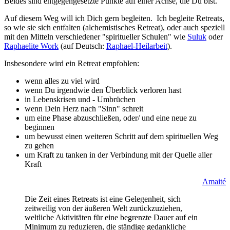
Beides sind entgegengesetzte Punkte auf einer Achse, die Du bist.
Auf diesem Weg will ich Dich gern begleiten. Ich begleite Retreats,
so wie sie sich entfalten (alchemistisches Retreat), oder auch speziell
mit den Mitteln verschiedener "spiritueller Schulen" wie
Suluk
oder
Raphaelite Work
(auf Deutsch:
Raphael-Heilarbeit
).
Insbesondere wird ein Retreat empfohlen:
wenn alles zu viel wird
wenn Du irgendwie den Überblick verloren hast
in Lebenskrisen und - Umbrüchen
wenn Dein Herz nach "Sinn" schreit
um eine Phase abzuschließen, oder/ und eine neue zu
beginnen
um bewusst einen weiteren Schritt auf dem spirituellen Weg
zu gehen
um Kraft zu tanken in der Verbindung mit der Quelle aller
Kraft
Amaité
Die Zeit eines Retreats ist eine Gelegenheit, sich
zeitweilig von der äußeren Welt zurückzuziehen,
weltliche Aktivitäten für eine begrenzte Dauer auf ein
Minimum zu reduzieren, die ständige gedankliche