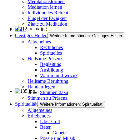
Meditationsformen
Meditation lernen
Individuelles Retreat
Flügel der Ewigkeit
Zitate zu Meditation
Buch
Geistiges Heilen
Weitere Informationen: Geistiges Heilen
Allgeneines
Rechtliches
Spirituelles
Heilsame Präsenz
Begleitung
Ausbildung
Warum und wozu?
Heilsame Berührung
Handauflegen
Stimmen dazu
Stimmen zu Präsenz
Spiritualität
Weitere Informationen: Spiritualität
Allgemeines
Erhebendes
Über Gott
Beten
Gebete
Poesie und Musik