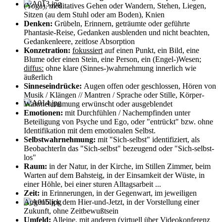
(Yoga), meditatives Gehen oder Wandern, Stehen, Liegen,
Sitzen (au dem Stuhl oder am Boden), Knien
Denken:
Grübeln, Erinnern, geträumte oder geführte
Phantasie-Reise, Gedanken ausblenden und nicht beachten,
Gedankenleere, zeitlose Absorption
Konzetration:
fokussiert
auf einen Punkt, ein Bild, eine
Blume oder einen Stein, eine Person, ein (Engel-)Wesen;
diffus:
ohne klare (Sinnes-)wahrnehmung innerlich wie
äußerlich
Sinneseindrücke:
Augen offen oder geschlossen, Hören von
Musik / Klängen // Mantren / Sprache oder Stille, Körper-
Wahrnehmumung erwünscht oder ausgeblendet
Emotionen:
mit Durchfühlen / Nachempfinden unter
Beteiligung von Psyche und Ego, oder "entrückt" bzw. ohne
Identifikation mit dem emotionalen Selbst.
Selbstwahrnehmung:
mit "Sich-selbst" identifiziert, als
BeobachterIn das "Sich-selbst" bezeugend oder "Sich-selbst-
los"
Raum:
in der Natur, in der Kirche, im Stillen Zimmer, beim
Warten auf dem Bahsteig, in der Einsamkeit der Wüste, in
einer Höhle, bei einer sturen Alltagsarbeit ...
Zeit:
in Erinnerungen, in der Gegenwart, im jeweiligen
Augenblick dem Hier-und-Jetzt, in der Vorstellung einer
Zukunft, ohne Zeitbewußtsein
Umfeld:
Alleine, mit anderen (virtuell über Videokonferenz