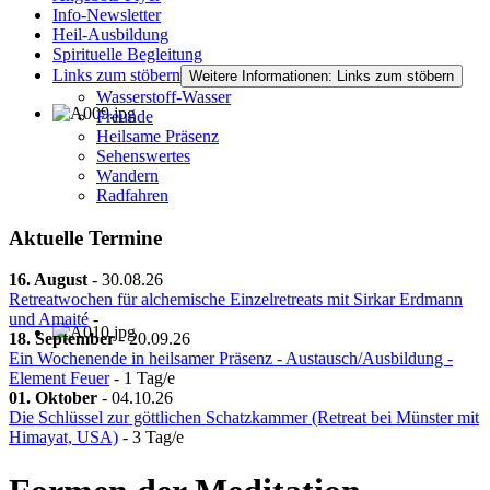
Info-Newsletter
Heil-Ausbildung
Spirituelle Begleitung
Links zum stöbern
Weitere Informationen: Links zum stöbern
Wasserstoff-Wasser
Freunde
Heilsame Präsenz
Sehenswertes
Wandern
Radfahren
Aktuelle Termine
16. August
-
30.08.26
Retreatwochen für alchemische Einzelretreats mit Sirkar Erdmann
und Amaité
-
18. September
-
20.09.26
Ein Wochenende in heilsamer Präsenz - Austausch/Ausbildung -
Element Feuer
- 1 Tag/e
01. Oktober
-
04.10.26
Die Schlüssel zur göttlichen Schatzkammer (Retreat bei Münster mit
Himayat, USA)
- 3 Tag/e