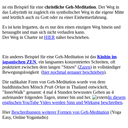
ist ein Beispiel für eine
christliche Geh-Meditation
. Der Weg in
das Labyrinth ist zugleich ein symbolischer Weg in die eigene Mitte
und letztlich auch zu Gott oder zu einer Einheitserfahrung.
Es ist kein Irrgarten, da es nur den einen einzigen Weg hinein und
herausgibt und man sich nicht verlaufen kann.
Der Weg in Chartre ist
HIER
näher beschrieben.
Ein anderes Beispiel für eine Geh-Meditation ist das
Kinhin im
japanischen ZEN
, ein langsames konzentriertes Schreiten, oft
praktiziert zwischen dem langen "Sitzen" (
Zazen
) in vollständiger
Bewegungslosigkeit (
hier nochmal genauer beschrieben
).
Die radikalste Form von Geh-Meditation wurde von dem
buddhistischen Mönch
Prah Orlan
in Thailand entwickelt,
"InnerWalk" genannt: 4 mal 4 Stunden bewusstes Gehen an 4
aufeinander folgenden Tagen, immer hin und her.
In diesem
englischen YouTube Video werden Sinn und Wirkung beschreiben
.
Hier
Beschreibungen weiterer Formen von Geh-Meditation
(Yoga
Easy, Online Yogastudio)