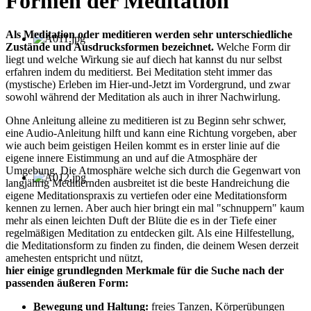
Formen der Meditation
Als
Meditation oder meditieren
werden sehr unterschiedliche
Zustände und Ausdrucksformen bezeichnet.
Welche Form dir
liegt und welche Wirkung sie auf diech hat kannst du nur selbst
erfahren indem du meditierst. Bei Meditation steht immer das
(mystische) Erleben im Hier-und-Jetzt im Vordergrund, und zwar
sowohl während der Meditation als auch in ihrer Nachwirlung.
Ohne Anleitung alleine zu meditieren ist zu Beginn sehr schwer,
eine Audio-Anleitung hilft und kann eine Richtung vorgeben, aber
wie auch beim geistigen Heilen kommt es in erster linie auf die
eigene innere Eistimmung an und auf die Atmosphäre der
Umgebung. Die Atmosphäre welche sich durch die Gegenwart von
langjährig Meditiernden ausbreitet ist die beste Handreichung die
eigene Meditationspraxis zu vertiefen oder eine Meditationsform
kennen zu lernen. Aber auch hier bringt ein mal "schnuppern" kaum
mehr als einen leichten Duft der Blüte die es in der Tiefe einer
regelmäßigen Meditation zu entdecken gilt. Als eine Hilfestellung,
die Meditationsform zu finden zu finden, die deinem Wesen derzeit
amehesten entspricht und nützt,
hier
einige grundlegnden Merkmale für die Suche nach der
passenden äußeren Form:
Bewegung und Haltung:
freies Tanzen, Körperübungen