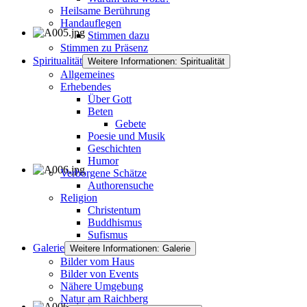
Heilsame Berührung
Handauflegen
Stimmen dazu
Stimmen zu Präsenz
Spiritualität
Weitere Informationen: Spiritualität
Allgemeines
Erhebendes
Über Gott
Beten
Gebete
Poesie und Musik
Geschichten
Humor
Verborgene Schätze
Authorensuche
Religion
Christentum
Buddhismus
Sufismus
Galerie
Weitere Informationen: Galerie
Bilder vom Haus
Bilder von Events
Nähere Umgebung
Natur am Raichberg