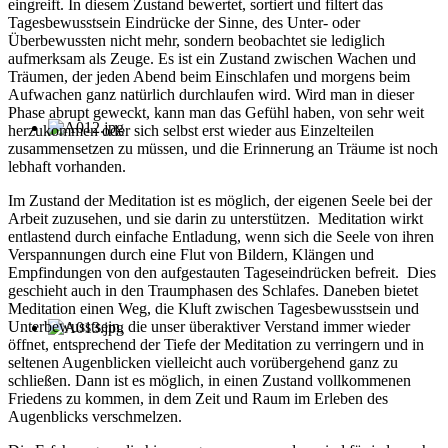
eingreift. In diesem Zustand bewertet, sortiert und filtert das
Tagesbewusstsein Eindrücke der Sinne, des Unter- oder
Überbewussten nicht mehr, sondern beobachtet sie lediglich
aufmerksam als Zeuge. Es ist ein Zustand zwischen Wachen und
Träumen, der jeden Abend beim Einschlafen und morgens beim
Aufwachen ganz natürlich durchlaufen wird. Wird man in dieser
Phase abrupt geweckt, kann man das Gefühl haben, von sehr weit
herzukommen oder sich selbst erst wieder aus Einzelteilen
zusammensetzen zu müssen, und die Erinnerung an Träume ist noch
lebhaft vorhanden.
Im Zustand der Meditation ist es möglich, der eigenen Seele bei der
Arbeit zuzusehen, und sie darin zu unterstützen. Meditation wirkt
entlastend durch einfache Entladung, wenn sich die Seele von ihren
Verspannungen durch eine Flut von Bildern, Klängen und
Empfindungen von den aufgestauten Tageseindrücken befreit. Dies
geschieht auch in den Traumphasen des Schlafes. Daneben bietet
Meditation einen Weg, die Kluft zwischen Tagesbewusstsein und
Unterbewusstsein, die unser überaktiver Verstand immer wieder
öffnet, entsprechend der Tiefe der Meditation zu verringern und in
seltenen Augenblicken vielleicht auch vorübergehend ganz zu
schließen. Dann ist es möglich, in einen Zustand vollkommenen
Friedens zu kommen, in dem Zeit und Raum im Erleben des
Augenblicks verschmelzen.