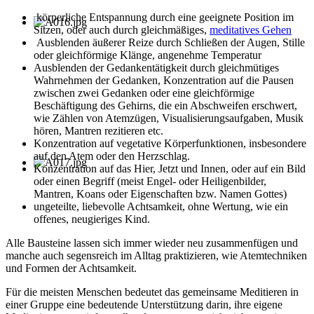
körperliche Entspannung durch eine geeignete Position im
Sitzen, oder auch durch gleichmäßiges,
meditatives Gehen
Ausblenden äußerer Reize durch Schließen der Augen, Stille
oder gleichförmige Klänge, angenehme Temperatur
Ausblenden der Gedankentätigkeit durch gleichmütiges
Wahrnehmen der Gedanken, Konzentration auf die Pausen
zwischen zwei Gedanken oder eine gleichförmige
Beschäftigung des Gehirns, die ein Abschweifen erschwert,
wie Zählen von Atemzügen, Visualisierungsaufgaben, Musik
hören, Mantren rezitieren etc.
Konzentration auf vegetative Körperfunktionen, insbesondere
auf den Atem oder den Herzschlag.
Konzentration auf das Hier, Jetzt und Innen, oder auf ein Bild
oder einen Begriff (meist Engel- oder Heiligenbilder,
Mantren, Koans oder Eigenschaften bzw. Namen Gottes)
ungeteilte, liebevolle Achtsamkeit, ohne Wertung, wie ein
offenes, neugieriges Kind.
Alle Bausteine lassen sich immer wieder neu zusammenfügen und
manche auch segensreich im Alltag praktizieren, wie Atemtechniken
und Formen der Achtsamkeit.
Für die meisten Menschen bedeutet das gemeinsame Meditieren in
einer Gruppe eine bedeutende Unterstützung darin, ihre eigene