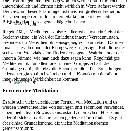
Die Erfahrungen, die hieraus gewonnen werden, sind für jeden sehr
unterschiedlich und können nicht wirklich in Worte gefasst werden.
Der Gewinn dieser Erfahrungen ist meist ein größerer Freiraum,
Entscheidungen zu treffen, innere Stärke und ein erweiterter
Blickwinkel auf das eigene alltägliche Leben.
Regelmäßiges Meditieren ist also zuallererst einmal ein Gebot der
Seelenhygiene, ein Weg der Entladung innerer Verspannungen,
besonders für Menschen ohne ausgeprägtes Traumleben. Darüber
hinaus ist es aber auch der Königsweg zur geistigen Entfaltung des
seelischen Potenzials, dem Finden der eigenen Wahrheit oder der
inneren Stimme, wie man auch dazu sagen kann. Regelmäßiges
Meditieren, ob nun allein oder in einer Gruppe, schafft die
Grundlage dafür, die reizvolle Ebene der bildhaften Entladungen
jederzeit zügig zu durchschreiten und in Kontakt mit der allem
innewohnenden Wirklichkeit zu kommen.
Formen der Meditation
Es gibt sehr viele verschiedene Formen von Meditation und es
werden unterschiedliche Vorstellungen und Techniken verwendet,
einen meditativen Bewusstseinszustand zu erreichen. Hier kann
jeder für sich selbst die am besten geeignete Form finden. Es gibt
aber einige Grundelemente, die vielen Meditationsformen
gemeinsam sind: