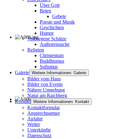
Über Gott
Beten
Gebete
Poesie und Musik
Geschichten
Humor
Verborgene Schätze
Authorensuche
Religion
Christentum
Buddhismus
Sufismus
Galerie
Weitere Informationen: Galerie
Bilder vom Haus
Bilder von Events
Nähere Umgebung
Natur am Raichberg
Kontakt
Weitere Informationen: Kontakt
Kontaktformular
Ansprechpartner
Anfahrt
Wetter
Unterkünfte
Datenschutz