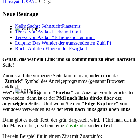
Himayat, USA)
- 3 Tag/e
Neue Beiträge
Nelly Sachs: SehnsuchtFinsternis
Teresa von Avila - Liebe mit Gott
Teresa von Avila - "Erfreue dich an mir"
Leipniz: Das Wunder der transzendenten Zahl Pi
Buch: Auf den Flügeln der Ewigkeit
Genau, das war ein Link und so kommt man zu einer nächsten
Seite!
Zurück auf die vorherige Seite kommt man, indem man das
"
Zurück
" Symbol des Anzeigeprogramms (genannt Browser)
anklickt.
Wenn Sie das Programm
"Firefox"
zur Anzeige von Internetseiten
verwenden, dann ist es der
Pfeil nach links direkt über der
angezeigten Seite.
Und wenn Sie den
"Edge Explorer"
von
Windows verwenden ist es der
Pfeil nach links ganz oben links
.
Dann gibt es noch Text, der grün dargestellt wird. Fährt man da mit
der Maus drüber, erscheint eine
Zusatzinfo
zu dem Text.
Hier ein Beispiel für in einem Zitat mit Zusatzinfo: