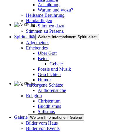
Ausbildung
Warum und wozu?
Heilsame Berührung
Handauflegen
Stimmen dazu
Stimmen zu Präsenz
Spiritualität
Weitere Informationen: Spiritualität
Allgemeines
Erhebendes
Über Gott
Beten
Gebete
Poesie und Musik
Geschichten
Humor
Verborgene Schätze
Authorensuche
Religion
Christentum
Buddhismus
Sufismus
Galerie
Weitere Informationen: Galerie
Bilder vom Haus
Bilder von Events