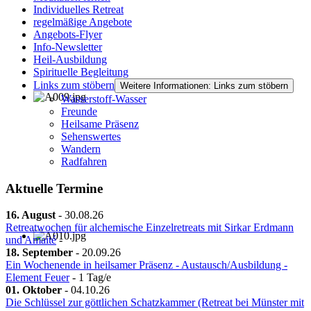
Individuelles Retreat
regelmäßige Angebote
Angebots-Flyer
Info-Newsletter
Heil-Ausbildung
Spirituelle Begleitung
Links zum stöbern
Weitere Informationen: Links zum stöbern
Wasserstoff-Wasser
Freunde
Heilsame Präsenz
Sehenswertes
Wandern
Radfahren
Aktuelle Termine
16. August
-
30.08.26
Retreatwochen für alchemische Einzelretreats mit Sirkar Erdmann
und Amaité
-
18. September
-
20.09.26
Ein Wochenende in heilsamer Präsenz - Austausch/Ausbildung -
Element Feuer
- 1 Tag/e
01. Oktober
-
04.10.26
Die Schlüssel zur göttlichen Schatzkammer (Retreat bei Münster mit