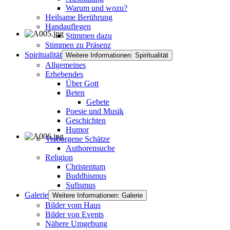
Warum und wozu?
Heilsame Berührung
Handauflegen
Stimmen dazu
Stimmen zu Präsenz
Spiritualität
Weitere Informationen: Spiritualität
Allgemeines
Erhebendes
Über Gott
Beten
Gebete
Poesie und Musik
Geschichten
Humor
Verborgene Schätze
Authorensuche
Religion
Christentum
Buddhismus
Sufismus
Galerie
Weitere Informationen: Galerie
Bilder vom Haus
Bilder von Events
Nähere Umgebung