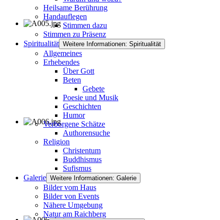
Heilsame Berührung
Handauflegen
Stimmen dazu
Stimmen zu Präsenz
Spiritualität
Weitere Informationen: Spiritualität
Allgemeines
Erhebendes
Über Gott
Beten
Gebete
Poesie und Musik
Geschichten
Humor
Verborgene Schätze
Authorensuche
Religion
Christentum
Buddhismus
Sufismus
Galerie
Weitere Informationen: Galerie
Bilder vom Haus
Bilder von Events
Nähere Umgebung
Natur am Raichberg