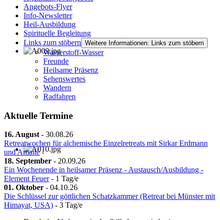
Angebots-Flyer
Info-Newsletter
Heil-Ausbildung
Spirituelle Begleitung
Links zum stöbern
Weitere Informationen: Links zum stöbern
Wasserstoff-Wasser
Freunde
Heilsame Präsenz
Sehenswertes
Wandern
Radfahren
Aktuelle Termine
16. August
-
30.08.26
Retreatwochen für alchemische Einzelretreats mit Sirkar Erdmann
und Amaité
-
18. September
-
20.09.26
Ein Wochenende in heilsamer Präsenz - Austausch/Ausbildung -
Element Feuer
- 1 Tag/e
01. Oktober
-
04.10.26
Die Schlüssel zur göttlichen Schatzkammer (Retreat bei Münster mit
Himayat, USA)
- 3 Tag/e