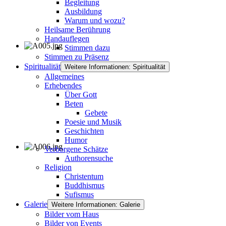
Begleitung
Ausbildung
Warum und wozu?
Heilsame Berührung
Handauflegen
Stimmen dazu
Stimmen zu Präsenz
Spiritualität
Weitere Informationen: Spiritualität
Allgemeines
Erhebendes
Über Gott
Beten
Gebete
Poesie und Musik
Geschichten
Humor
Verborgene Schätze
Authorensuche
Religion
Christentum
Buddhismus
Sufismus
Galerie
Weitere Informationen: Galerie
Bilder vom Haus
Bilder von Events