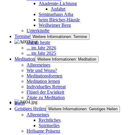
Akademie-Lichtung
Anfahrt
Seminarhaus Atha
beim Bleicher-Häusle
Weilheimer Berg
Unterkünfte
Termine
Weitere Informationen: Termine
alle ab heute
... im Jahr 2026
... im Jahr 2025
Meditation
Weitere Informationen: Meditation
Allgemeines
Wie und Wozu?
Meditationsformen
Meditation lernen
Individuelles Retreat
Flügel der Ewigkeit
Zitate zu Meditation
Buch
Geistiges Heilen
Weitere Informationen: Geistiges Heilen
Allgeneines
Rechtliches
Spirituelles
Heilsame Präsenz