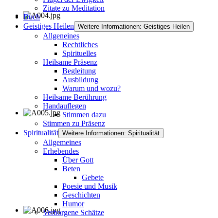
Zitate zu Meditation
Buch
Geistiges Heilen
Weitere Informationen: Geistiges Heilen
Allgeneines
Rechtliches
Spirituelles
Heilsame Präsenz
Begleitung
Ausbildung
Warum und wozu?
Heilsame Berührung
Handauflegen
Stimmen dazu
Stimmen zu Präsenz
Spiritualität
Weitere Informationen: Spiritualität
Allgemeines
Erhebendes
Über Gott
Beten
Gebete
Poesie und Musik
Geschichten
Humor
Verborgene Schätze