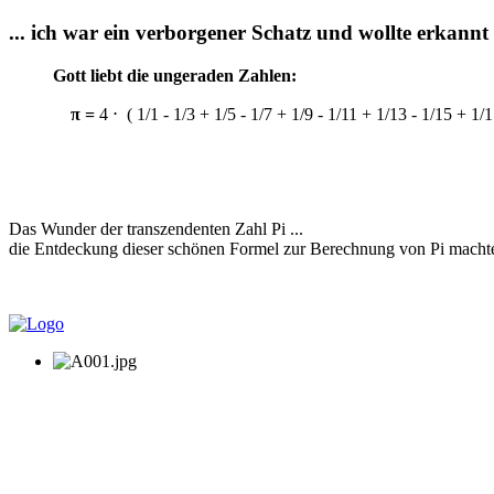
... ich war ein verborgener Schatz und wollte erkannt 
Gott liebt die ungeraden Zahlen:
π =
4 ⋅ ( 1/1 - 1/3 + 1/5 - 1/7 + 1/9 - 1/11 + 1/13 - 1/15 + 1/
Das
Wunder der transzendenten Zahl Pi ...
die Entdeckung dieser schönen Formel zur Berechnung von Pi machte