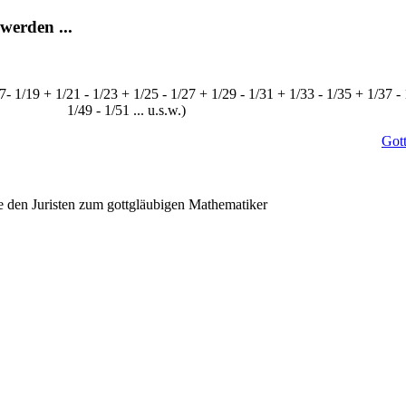
werden ...
17- 1/19 + 1/21 - 1/23 + 1/25 - 1/27 + 1/29 - 1/31 + 1/33 - 1/35 + 1/37 -
1/49 - 1/51 ... u.s.w.)
Gott
 den Juristen zum gottgläubigen Mathematiker